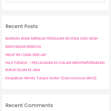
e
Kerja
a
r
c
Recent Posts
h
f
BIARKAN ANAK MERASAI PERASAAN KECEWA DAN SEDIH
o
BANYAKKAN BERDOA
r
HIDUP INI CUMA SEKEJAP
:
HAJI FURADA – PERJALANAN KU DALAM MENYEMPURNAKAN
RUKUN ISLAM KE LIMA
Keajaiban Minda Tanpa Sedar (Subconcious Mind)
Recent Comments