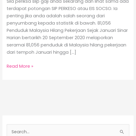
Sila periksa slip gaji anda sekarang dan lihat sama ada
terdapat potongan SIP PERKESO atau EIS SOCSO. Ia
penting jika anda adalah salah seorang dari
penyumbang kepada statistik di bawah. 81,056
Penduduk Malaysia Hilang Pekerjaan Sejak Januari Sinar
Harian bertarikh 20 September 2020 melaporkan
seramai 81,056 penduduk di Malaysia hilang pekerjaan
dari tempoh Januari hingga […]
SIP
Read More »
PERKESO
@
EIS
SOCSO
–
Pendapatan
Sementara
Setelah
S
Diberhentikan